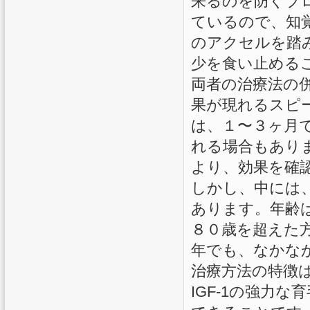
来るのを防ぐプロ
ているので、知覚
のアクセルを踏み
少を食い止める
両者の治療法の
果が現れるスピ
は、１〜３ヶ月
れる場合もあり
より、効果を確
しかし、中には
あります。年齢
８０歳を超えた
年でも、なかな
治療方法の特徴
IGF-1の強力