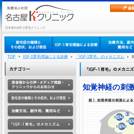
日本初のIGF-1育毛クリニック
TOP
IGF-1育毛理論による診療
「IGF-1育毛」のメカニズム
知覚神経の刺