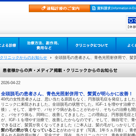
クリニックからのお知らせ
全頭脱毛の患者さん、青色光照射併用で、髪
2026-04-22
全頭脱毛の患者さん、青色光照射併用で、髪質が明らかに改善！
40代の女性患者さんは、思い当たる原因もなく、円形脱毛症を発症しまし
リニックに来院されました。全頭脱毛の状態でした。IGF-１を増やす治療で
後）。そして、途中で、バセドウ病があることがわかり、そちらの治療も開
と、バセドウ病も、同時に、改善してきました。この理由は、円形脱毛症と
が、IGF-１を増やす治療で、改善したからなのです。そして、御自宅で、
できるほど、髪質が良くなってきました（ご本人は、髪の毛がしっかりして
髪の毛の艶が良くなっていること
がわかります（写真、1年５ヵ月後）。青
見られる副作用が無く、安全です。現在、当クリニックには、青色光照射機