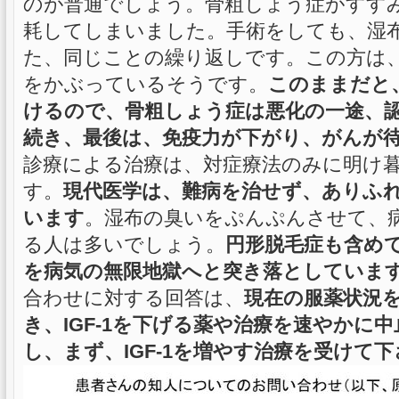
のが普通でしょう。骨粗しょう症がすす
耗してしまいました。手術をしても、湿
た、同じことの繰り返しです。この方は
をかぶっているそうです。
このままだと、
けるので、骨粗しょう症は悪化の一途、
続き、最後は、免疫力が下がり、がんが
診療による治療は、対症療法のみに明け暮れ
す。
現代医学は、難病を治せず、ありふ
います
。湿布の臭いをぷんぷんさせて、
る人は多いでしょう。
円形脱毛症も含め
を病気の無限地獄へと突き落としていま
合わせに対する回答は、
現在の服薬状況
き、IGF-1を下げる薬や治療を速やかに
し、まず、IGF-1を増やす治療を受けて下