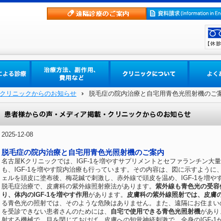
クリニックからのお知らせ
脱毛症の院内治療と自宅用青色光照射機のご
2025-12-08
脱毛症の院内治療と自宅用青色光照射機のご案内
名古屋Kクリニックでは、IGF-1を増やすサプリメントとセファランチン大
も、IGF-1を増やす院内治療も行っています。その内容は、図に示すよう
ェルを頭皮に塗布後、梅花鍼で刺激し、赤外線で頭皮を温め、IGF-1を増
脱毛症治療で、皮膚科の紫外線照射療法があります。
紫外線も青色光の受容
り、体内のIGF-1を増やす作用
があります。
皮膚科の紫外線照射では、皮膚の
る青色光の照射では、そのような危険はありません。また、遠隔にお住まい
を受診できない患者さんのためには、
自宅で使用できる青色光照射機
があり
射する機械で、目を閉じておけば、皮膚への知覚神経刺激で、全身のIGF-