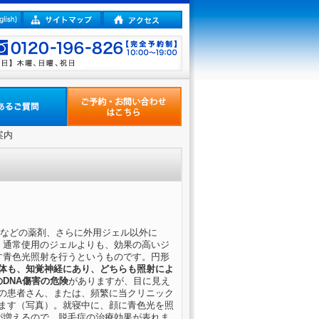
案内
量などの薬剤、さらに外用ジェル以外に
に、通常使用のジェルよりも、効果の高いジ
やす青色光照射を行うというものです。円形
体も、知覚神経にあり、どちらも照射によ
DNA傷害の危険
がありますが、目に見え
の患者さん、または、頻繁に当クリニック
ます（写真）。就寝中に、顔に青色光を照
1が増えるので、脱毛症の治療効果が表れま