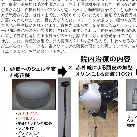
す。事実、汎発性脱毛の患者さんは、自宅用照射機を使用して、明らかに改
患者さんは、自律神経のバランスが悪いために、睡眠障害を伴うことも多い
男子患者さんは、寝付くまでに、30分かかっていたのが、自宅での青色光照
が驚いておられました。目に光が入ると、メラトニンが減って、寝つきが悪
青色光が悪者扱いされています。青色光に限らず、光が目に入ると、メラト
ーが強い青色光のみが悪者扱いされています。これは、青色光除去作用のあ
に乗じて売名行為に走る眼科医が広めたお話です。顔に青色光を当てても、
せん。また、青色光照射で、顔の皮膚のIGF-1も増えるので、しわやたる
が上がるというデータも、当クリニックの院長の研究で判明しています。自
リニックまで、お問い合わせ下さい。