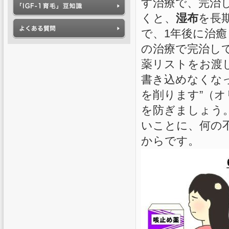
す治療で、完治
くと、
湿布
を長
で、1年後に治
の治療で完治し
薬リストをお渡
書き込めなくな
を削ります”（
を防ぎましょう
いことに、何の
からです。