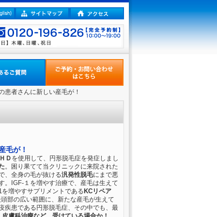
毛の患者さんに新しい産毛が！
産毛が！
ＨＤ
を使用して、円形脱毛症を発症しまし
た
。困り果てて当クリニックに来院された
で、全身の毛が抜ける
汎発性脱毛
にまで悪
。IGF-１を増やす治療で、産毛は生えて
1を増やすサプリメントである
KCリペア
後頭部の広い範囲に、新たな産毛が生えて
疫疾患である円形脱毛症、その中でも、最
。
皮膚科治療など、受けている場合か！