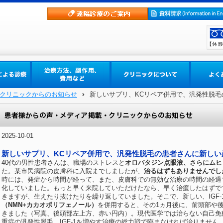
クリニックからのお知らせ
新しいサプリ、KCリペア併用で、汎発性脱
2025-10-01
新しいサプリ、KCリペア併用で、汎発性脱毛の患者さんに新しい
40代の男性患者さんは、職場のストレスと
オロパタジン点眼液、さらにムヒ
た。某市民病院の皮膚科に入院までしましたが、
治るはずもありませんでし
時には、発症から時間が経って、また、皮膚科での無効な治療の時間の経過
化していました。もっと早く来院していただけたなら、早く治癒したはずです
きますが、生えたり抜けたりを繰り返していました。そこで、新しい、IGF-
（NMN+カカオポリフェノール）
を併用すると、その1ヵ月後に、前頭部や
きました（写真、後頭部左上方、赤い円内）。現代医学では治らない自己免
重症の汎発性脱毛、IGF-1を増やす治療の総力戦で臨まなければ治りません