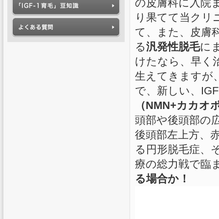
の皮膚科に入院
り果てて当クリ
て、また、皮膚
る
汎発性脱毛
に
けたなら、早く治
生えてきますが
で、新しい、IG
（NMN+カカオ
頭部や後頭部の
後頭部左上方、
る円形脱毛症、そ
療の総力戦で臨
る場合か！